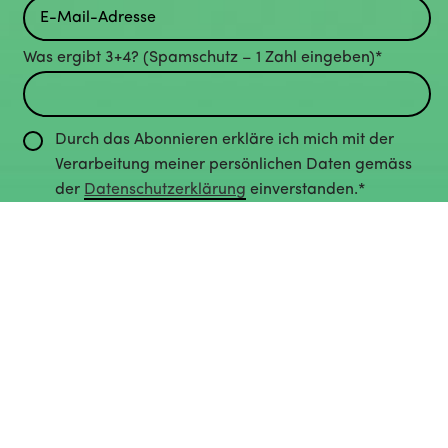
Was ergibt 3+4? (Spamschutz – 1 Zahl eingeben)*
Durch das Abonnieren erkläre ich mich mit der
Verarbeitung meiner persönlichen Daten gemäss
der
Datenschutzerklärung
einverstanden.*
Abonnieren
Impressum
Datenschutz
Cookie-Richtlinie
Deutsch