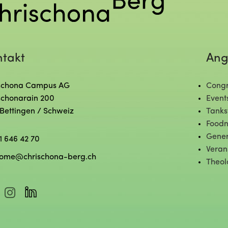
ntakt
Ang
schona Campus AG
Congr
schonarain 200
Event
 Bettingen / Schweiz
Tanks
Foodn
Gener
1 646 42 70
Veran
ome@chrischona-berg.ch
Theol