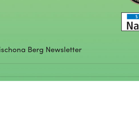
ischona Berg Newsletter
rgibt 3+4? (Spamschutz – 1
eingeben)*