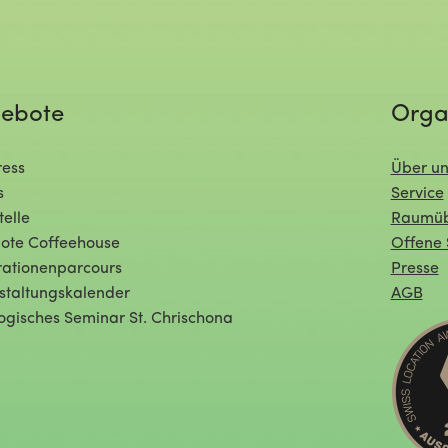
ebote
Orga
ess
Über un
s
Service
telle
Raumüb
ote Coffeehouse
Offene 
ationenparcours
Presse
staltungskalender
AGB
ogisches Seminar St. Chrischona