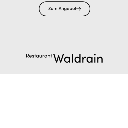
Zum Angebot
Ab 1. Sepbember 2022 hat das beliebte Restaurant
Waldrain wieder geöffnet. Mit beeindruckender
Aussicht und schönem Gastgarten.
Zum Angebot