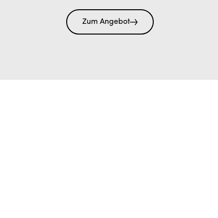
Zum Angebot
Brauchen Sie Hotelzimmer für Ihre Feier oder Ihr
Event? Dann buchen Sie im kleinen aber feine
Beakfast Hotel auf dem Chrischona Berg.
Zum Angebot