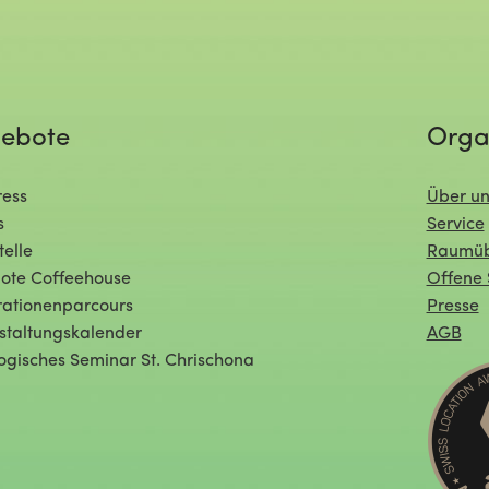
ebote
Orga
ess
Über un
s
Service
telle
Raumüb
ote Coffeehouse
Offene 
ationenparcours
Presse
staltungskalender
AGB
ogisches Seminar St. Chrischona