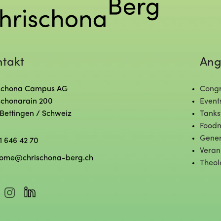
ntakt
Ang
schona Campus AG
Congr
schonarain 200
Event
 Bettingen / Schweiz
Tanks
Foodn
Gener
1 646 42 70
Veran
ome@chrischona-berg.ch
Theol