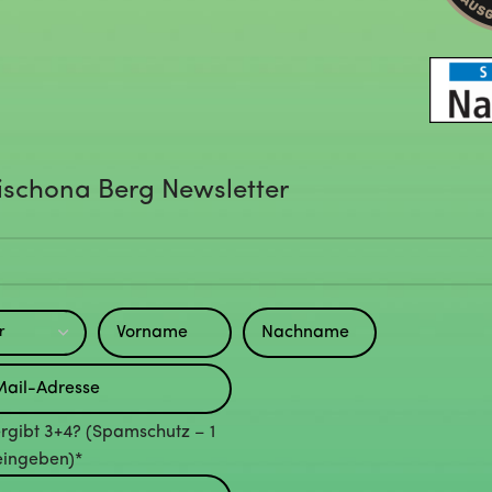
ischona Berg Newsletter
rgibt 3+4? (Spamschutz – 1
eingeben)*