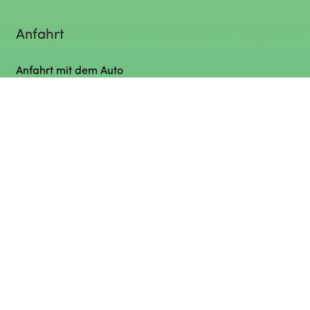
Anfahrt
Anfahrt mit dem Auto
Anfahrt mit dem öffentlichen Verkehr
Chrischona Berg Newsletter