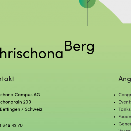
ntakt
Ang
schona Campus AG
Congr
schonarain 200
Event
 Bettingen / Schweiz
Tanks
Foodn
Gener
1 646 42 70