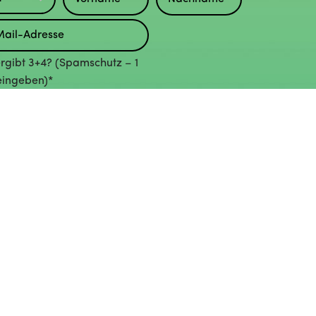
rgibt 3+4? (Spamschutz – 1
eingeben)*
urch das Abonnieren erkläre ich mich mit der Verarbeitung
einer persönlichen Daten gemäss der
Datenschutzerklärung
inverstanden.*
Abonnieren