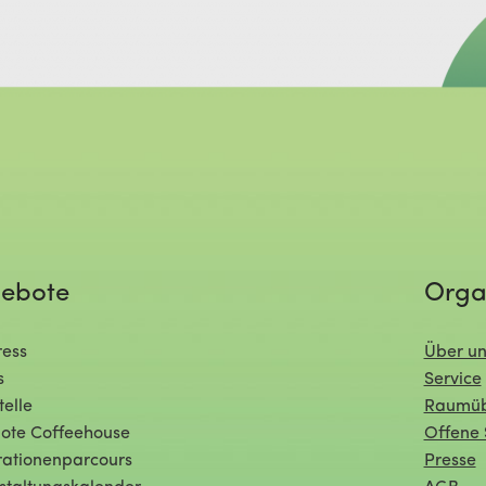
ebote
Orga
ess
Über un
s
Service
telle
Raumüb
ote Coffeehouse
Offene 
ationenparcours
Presse