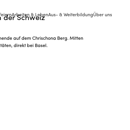
Feiern
Arbeiten & Leben
Aus- & Weiterbildung
Über uns
 der Schweiz
nende auf dem Chrischona Berg. Mitten
itäten, direkt bei Basel.