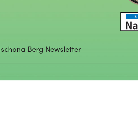
ischona Berg Newsletter
rgibt 3+4? (Spamschutz – 1
eingeben)*