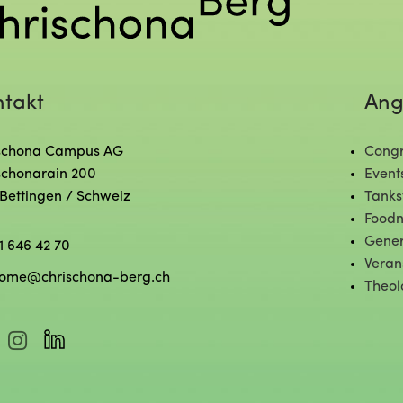
ntakt
Ang
schona Campus AG
Congr
schonarain 200
Event
 Bettingen / Schweiz
Tanks
Foodn
Gener
1 646 42 70
Veran
ome@chrischona-berg.ch
Theol