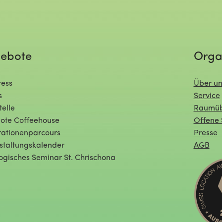
ebote
Orga
ess
Über un
s
Service
telle
Raumüb
ote Coffeehouse
Offene 
ationenparcours
Presse
staltungskalender
AGB
ogisches Seminar St. Chrischona