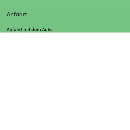
Anfahrt
Anfahrt mit dem Auto
Anfahrt mit dem öffentlichen Verkehr
Chrischona Berg Newsletter