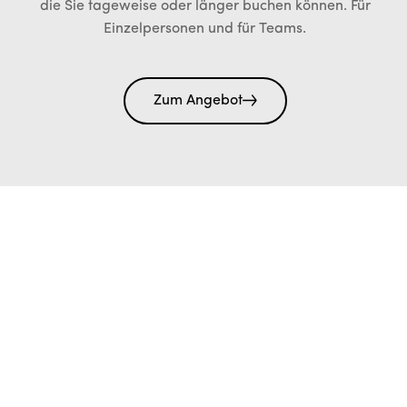
die Sie tageweise oder länger buchen können. Für
Einzelpersonen und für Teams.
Zum Angebot
Brauchen Sie Hotelzimmer für Ihre Feier oder Ihr
Event? Dann buchen Sie im kleinen aber feine
Beakfast Hotel auf dem Chrischona Berg.