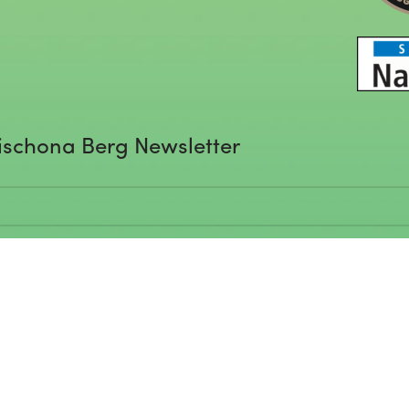
ischona Berg Newsletter
rgibt 3+4? (Spamschutz – 1
eingeben)*