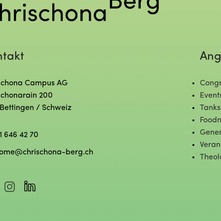
ntakt
Ang
schona Campus AG
Congr
schonarain 200
Event
 Bettingen / Schweiz
Tanks
Foodn
Gener
1 646 42 70
Veran
ome@chrischona-berg.ch
Theol