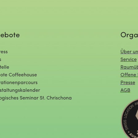
ebote
Orga
ess
Über un
s
Service
telle
Raumüb
ote Coffeehouse
Offene 
ationenparcours
Presse
staltungskalender
AGB
ogisches Seminar St. Chrischona